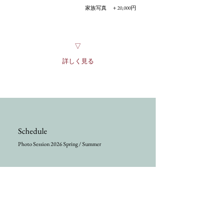
20,000
家族写真 ＋
円
​▽
詳しく見る
Schedule
Photo Session
2026 Spring / Summer
2026/3/15 sun.
8：00−19：00
＊定員に達しました