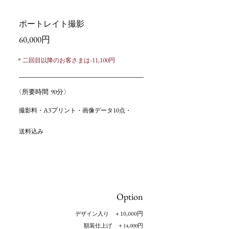
ポートレイト撮影
6
0,000
円
-11,100
＊二回目以降のお客さまは
円
90
〈所要時間
分〉
A3
10
プ
撮影料・
リント・画像データ
点・
送料込み
Option
10,000
円
デザイン入り
＋
14,000
額装仕上げ ＋
円