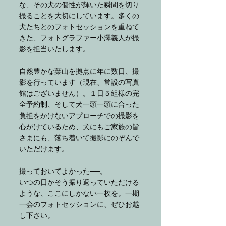
な、その犬の個性が輝いた瞬間を切り
撮ることを大切にしています。多くの
犬たちとのフォトセッションを重ねて
きた、フォトグラファー小澤義人が撮
影を担当いたします。
自然豊かな葉山を拠点に年に数日、撮
影を行っています（現在、常設の写真
１
５
館はございません
）
。
日
組様の完
全予約制、そして犬一頭一頭に合った
負担をかけないアプローチでの撮影を
心がけているため、犬にもご家族の皆
さまにも、落ち着いて撮影にのぞんで
いただけます。
撮っておいてよかった──。
いつの日かそう振り返っていただける
ような、ここにしかない一枚を。
一期
一会のフォトセッションに、
ぜひお越
し下さい。